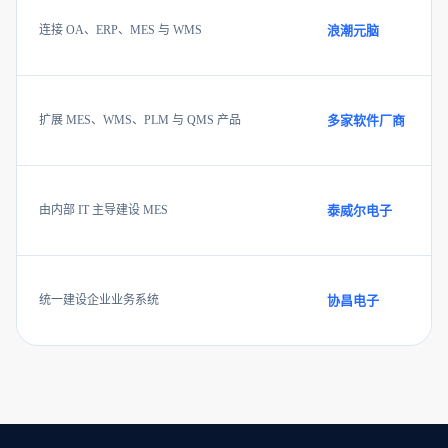
连接 OA、ERP、MES 与 WMS
浪潮元脑
扩展 MES、WMS、PLM 与 QMS 产品
多家软件厂商
由内部 IT 主导建设 MES
泰威尔电子
统一建设企业业务系统
协昌电子